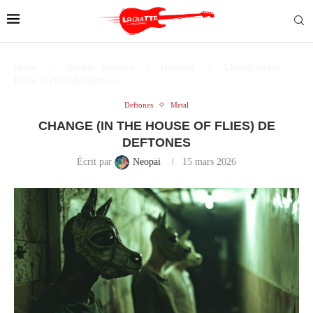
Home
Artistes / Groupes
Deftones
Change (In the
House of Flies) de Deftones
Deftones
Metal
CHANGE (IN THE HOUSE OF FLIES) DE
DEFTONES
Écrit par
Neopai
15 mars 2026