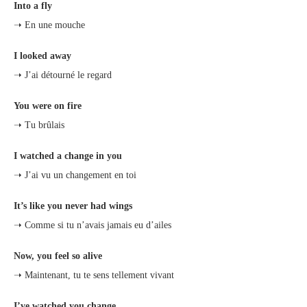
Into a fly
➝ En une mouche
I looked away
➝ J’ai détourné le regard
You were on fire
➝ Tu brûlais
I watched a change in you
➝ J’ai vu un changement en toi
It’s like you never had wings
➝ Comme si tu n’avais jamais eu d’ailes
Now, you feel so alive
➝ Maintenant, tu te sens tellement vivant
I’ve watched you change