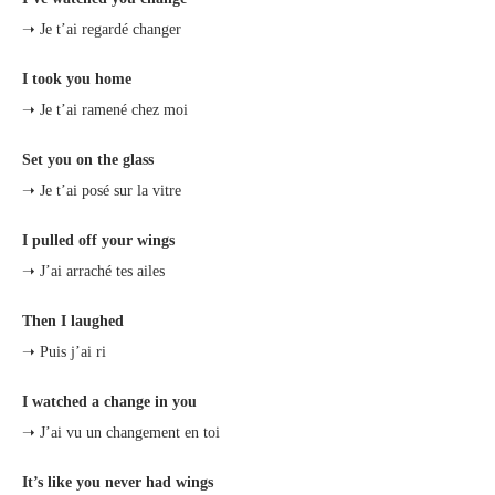
➝ Je t’ai regardé changer
I took you home
➝ Je t’ai ramené chez moi
Set you on the glass
➝ Je t’ai posé sur la vitre
I pulled off your wings
➝ J’ai arraché tes ailes
Then I laughed
➝ Puis j’ai ri
I watched a change in you
➝ J’ai vu un changement en toi
It’s like you never had wings