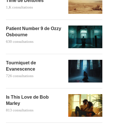
Time de Deftones
1,K consultations
Patient Number 9 de Ozzy
Osbourne
630 consultations
Tourniquet de
Evanescence
726 consultations
Is This Love de Bob
Marley
813 consultations