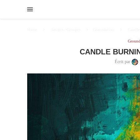
Home
Artistes / Groupes
Groundation
Candle
Ground
CANDLE BURNI
Écrit par