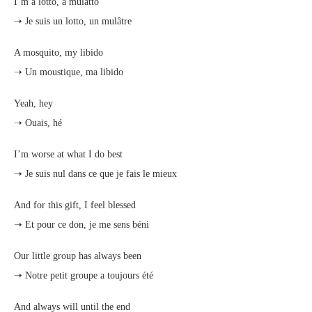
I’m a lotto, a mulatto
➝ Je suis un lotto, un mulâtre
A mosquito, my libido
➝ Un moustique, ma libido
Yeah, hey
➝ Ouais, hé
I’m worse at what I do best
➝ Je suis nul dans ce que je fais le mieux
And for this gift, I feel blessed
➝ Et pour ce don, je me sens béni
Our little group has always been
➝ Notre petit groupe a toujours été
And always will until the end