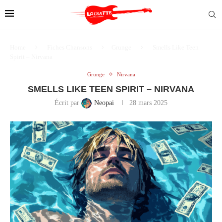
Home
Fiches Chansons
Grunge
Smells Like Teen
Spirit – Nirvana
Grunge
Nirvana
SMELLS LIKE TEEN SPIRIT – NIRVANA
Écrit par
Neopai
28 mars 2025