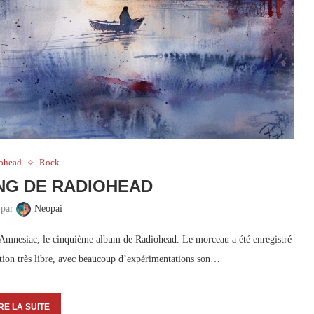
ohead
Rock
NG DE RADIOHEAD
 par
Neopai
e Amnesiac, le cinquième album de Radiohead. Le morceau a été enregistré
tion très libre, avec beaucoup d’expérimentations son…
RE LA SUITE