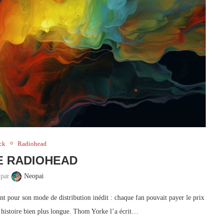
ck
Radiohead
E RADIOHEAD
 par
Neopai
t pour son mode de distribution inédit : chaque fan pouvait payer le prix
e histoire bien plus longue. Thom Yorke l’a écrit…