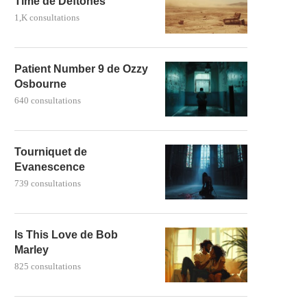
Time de Deftones
1,K consultations
Patient Number 9 de Ozzy
Osbourne
640 consultations
Tourniquet de
Evanescence
739 consultations
Is This Love de Bob
Marley
825 consultations