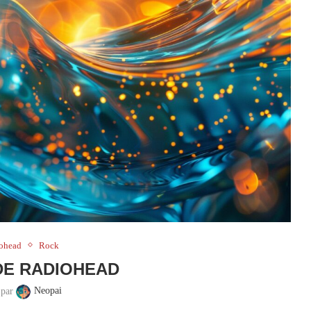
ohead
Rock
 DE RADIOHEAD
 par
Neopai