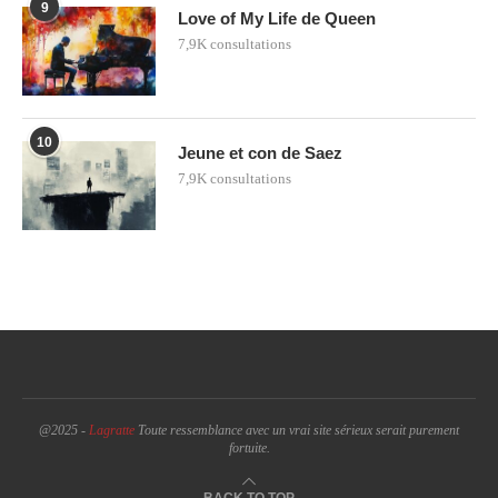
9
Love of My Life de Queen
7,9K consultations
10
Jeune et con de Saez
7,9K consultations
@2025 -
Lagratte
Toute ressemblance avec un vrai site sérieux serait purement
fortuite.