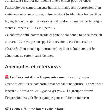
qui agissent sans morale. Thom Yorke s’en sert pour dénoncer
l’absurdité des comportements humains, mais aussi l’oppression d’un
système dont on ne sort pas, même en étant lucide. Dans les dernières
lignes, le ton change : le narrateur s’effondre, submergé par la fatigue
mentale, répète qu’il s’est « perdu ».
Ce contraste entre colère froide et perte de soi donne toute sa force au
morceau. Ce n’est pas un appel à la révolte, c’est l’observation
désabusée d’un monde qui tourne mal, et dont même ceux qui le
dénoncent ne sortent pas indemnes.
Anecdotes et interviews
Le titre vient d’une blague entre membres du groupe
Quand quelqu’un se comportait mal pendant une tournée, Thom Yorke
lançait :
« Karma police is gonna get you »
. Le groupe a trouvé
l’expression assez drôle et cynique pour en faire un morceau.
Le clip a failli ne jamais voir le jour