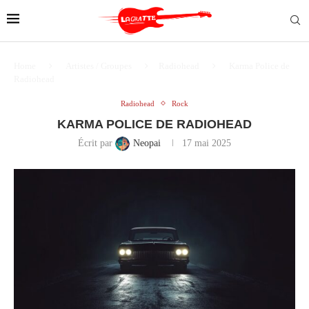
Home
Artistes / Groupes
Radiohead
Karma Police de
Radiohead
Radiohead
Rock
KARMA POLICE DE RADIOHEAD
Écrit par
Neopai
17 mai 2025