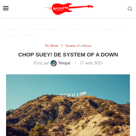
Home
Fiches Chansons
Nu Metal
Chop Suey! de
System of a Down
Nu Metal
System of a Down
CHOP SUEY! DE SYSTEM OF A DOWN
Écrit par
Neopai
17 août 2025