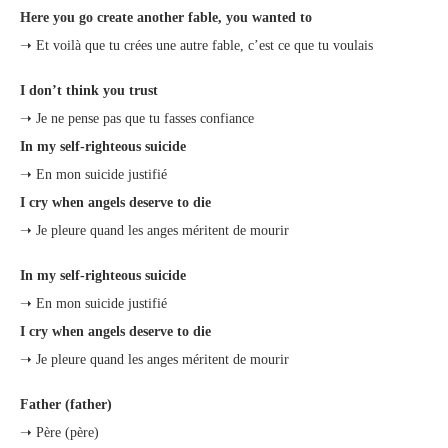
Here you go create another fable, you wanted to
➝ Et voilà que tu crées une autre fable, c’est ce que tu voulais
I don’t think you trust
➝ Je ne pense pas que tu fasses confiance
In my self-righteous suicide
➝ En mon suicide justifié
I cry when angels deserve to die
➝ Je pleure quand les anges méritent de mourir
In my self-righteous suicide
➝ En mon suicide justifié
I cry when angels deserve to die
➝ Je pleure quand les anges méritent de mourir
Father (father)
➝ Père (père)