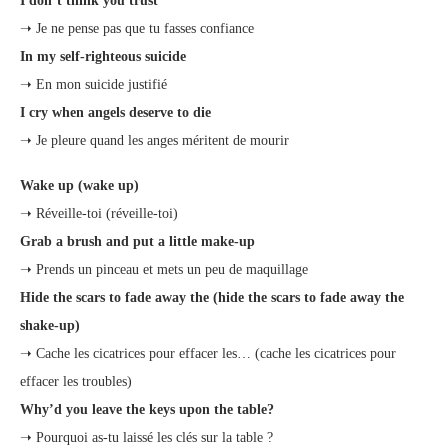
I don’t think you trust
➝ Je ne pense pas que tu fasses confiance
In my self-righteous suicide
➝ En mon suicide justifié
I cry when angels deserve to die
➝ Je pleure quand les anges méritent de mourir
Wake up (wake up)
➝ Réveille-toi (réveille-toi)
Grab a brush and put a little make-up
➝ Prends un pinceau et mets un peu de maquillage
Hide the scars to fade away the (hide the scars to fade away the
shake-up)
➝ Cache les cicatrices pour effacer les… (cache les cicatrices pour
effacer les troubles)
Why’d you leave the keys upon the table?
➝ Pourquoi as-tu laissé les clés sur la table ?