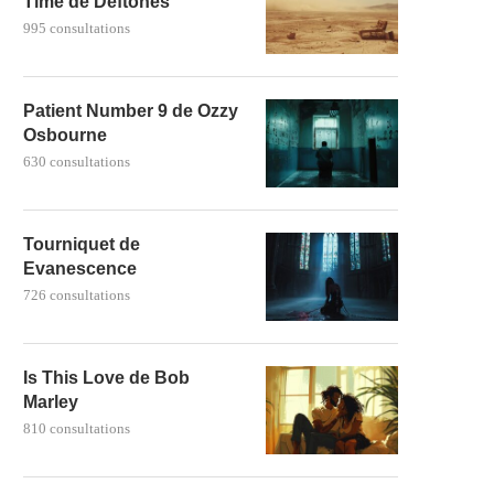
Time de Deftones
995 consultations
Patient Number 9 de Ozzy
Osbourne
630 consultations
Tourniquet de
Evanescence
726 consultations
Is This Love de Bob
Marley
810 consultations