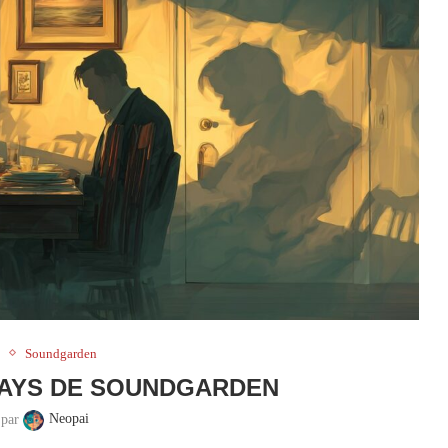
e
Soundgarden
DAYS DE SOUNDGARDEN
 par
Neopai