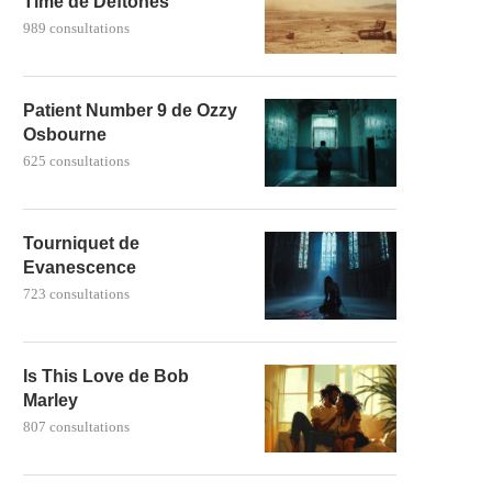
Time de Deftones
989 consultations
Patient Number 9 de Ozzy
Osbourne
625 consultations
Tourniquet de
Evanescence
723 consultations
Is This Love de Bob
Marley
807 consultations