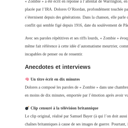
« Zombie » a été écrit en réponse à l’attentat de Warrington, e
placée par l’IRA. Dolores O’Riordan, profondément touchée par 
s’éternisent depuis des générations. Dans la chanson, elle parle
conflit qui semble figé depuis 1916, date du soulèvement de Pâ
Avec ses paroles répétitives et ses riffs lourds, « Zombie » évoq
même fait référence à cette idée d’automatisme meurtrier, comme
incapables de penser ou de ressentir.
Anecdotes et interviews
Un titre écrit en dix minutes
Dolores a composé les paroles de « Zombie » dans une chambre d’
en moins de dix minutes, emportée par l’émotion après avoir vu l
Clip censuré à la télévision britannique
Le clip original, réalisé par Samuel Bayer (à qui l’on doit auss
chaînes britanniques à cause de ses images de guerre. Pourtant, 