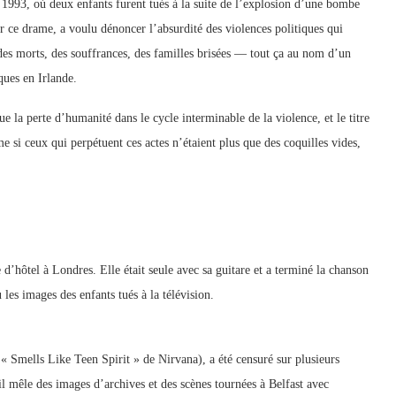
n 1993, où deux enfants furent tués à la suite de l’explosion d’une bombe
ce drame, a voulu dénoncer l’absurdité des violences politiques qui
 des morts, des souffrances, des familles brisées — tout ça au nom d’un
ques en Irlande.
ue la perte d’humanité dans le cycle interminable de la violence, et le titre
 si ceux qui perpétuent ces actes n’étaient plus que des coquilles vides,
hôtel à Londres. Elle était seule avec sa guitare et a terminé la chanson
es images des enfants tués à la télévision.
i « Smells Like Teen Spirit » de Nirvana), a été censuré sur plusieurs
il mêle des images d’archives et des scènes tournées à Belfast avec