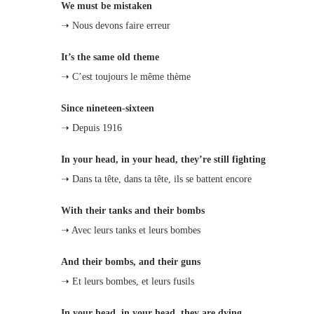
We must be mistaken
➝ Nous devons faire erreur
It’s the same old theme
➝ C’est toujours le même thème
Since nineteen-sixteen
➝ Depuis 1916
In your head, in your head, they’re still fighting
➝ Dans ta tête, dans ta tête, ils se battent encore
With their tanks and their bombs
➝ Avec leurs tanks et leurs bombes
And their bombs, and their guns
➝ Et leurs bombes, et leurs fusils
In your head, in your head, they are dying