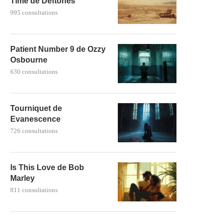
Time de Deftones
995 consultations
Patient Number 9 de Ozzy
Osbourne
630 consultations
Tourniquet de
Evanescence
726 consultations
Is This Love de Bob
Marley
811 consultations