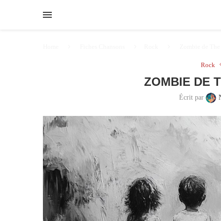
Home
Fiches Chansons
Rock
Zombie de The 
Rock
ZOMBIE DE 
Écrit par