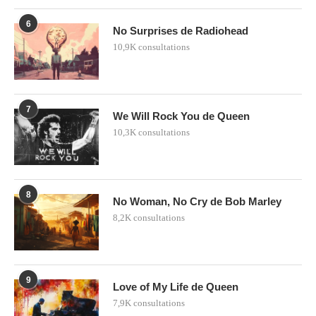
6
No Surprises de Radiohead
10,9K consultations
7
We Will Rock You de Queen
10,3K consultations
8
No Woman, No Cry de Bob Marley
8,2K consultations
9
Love of My Life de Queen
7,9K consultations