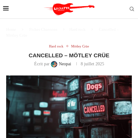
Home
Fiches Chansons
Hard rock
Cancelled –
Mötley Crüe
Hard rock
Mötley Crüe
CANCELLED – MÖTLEY CRÜE
Écrit par
Neopai
8 juillet 2025