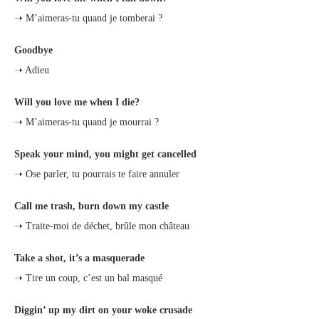
➝ M’aimeras-tu quand je tomberai ?
Goodbye
➝ Adieu
Will you love me when I die?
➝ M’aimeras-tu quand je mourrai ?
Speak your mind, you might get cancelled
➝ Ose parler, tu pourrais te faire annuler
Call me trash, burn down my castle
➝ Traite-moi de déchet, brûle mon château
Take a shot, it’s a masquerade
➝ Tire un coup, c’est un bal masqué
Diggin’ up my dirt on your woke crusade