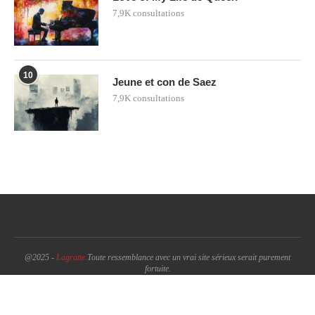
7,9K consultations
10
Jeune et con de Saez
7,9K consultations
@2025 -
Lagratte
Toute ressemblance avec un vrai site sérieux serait purement
fortuite.
BACK TO TOP