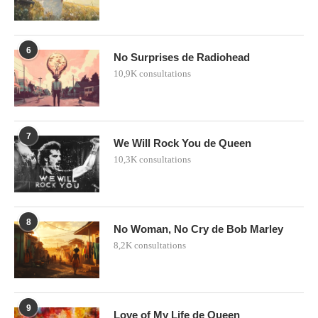
6
No Surprises de Radiohead
10,9K consultations
7
We Will Rock You de Queen
10,3K consultations
8
No Woman, No Cry de Bob Marley
8,2K consultations
9
Love of My Life de Queen