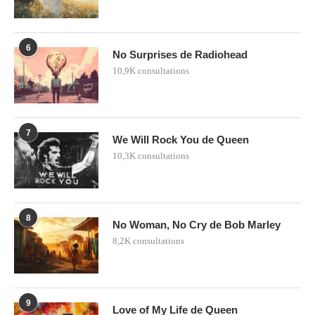
6
No Surprises de Radiohead
10,9K consultations
7
We Will Rock You de Queen
10,3K consultations
8
No Woman, No Cry de Bob Marley
8,2K consultations
9
Love of My Life de Queen