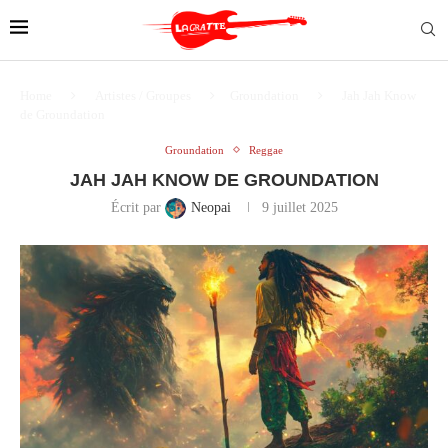
Home
Artistes / Groupes
Groundation
Jah Jah Know
de Groundation
Groundation
Reggae
JAH JAH KNOW DE GROUNDATION
Écrit par
Neopai
9 juillet 2025