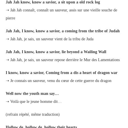
Jah Jah know, know a savior, a sit upon a old rock log
➝ Jah Jah connaît, connaît un sauveur, assis sur une vieille souche de
pierre
Jah Jah, I know, know a savior, a coming from the tribe of Judah
➝ Jah Jah, je sais, un sauveur vient de la tribu de Juda
Jah Jah, I know, know a savior, lie beyond a Wailing Wall
➝ Jah Jah, je sais, un sauveur repose derrière le Mur des Lamentations
I know, know a savior, Coming from a dis a heart of dragon war
➝ Je connais un sauveur, venu du cœur de cette guerre du dragon
Well now the youth man say…
➝ Voilà que le jeune homme dit…
(refrain répété, même traduction)
Hollow de, hollow de, hollow their hearts