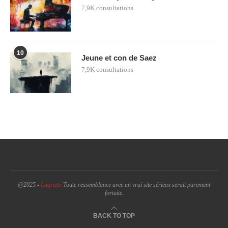
7,9K consultations
10
Jeune et con de Saez
7,9K consultations
@2025 -
Lagratte
Toute ressemblance avec un vrai site sérieux serait purement
fortuite.
BACK TO TOP