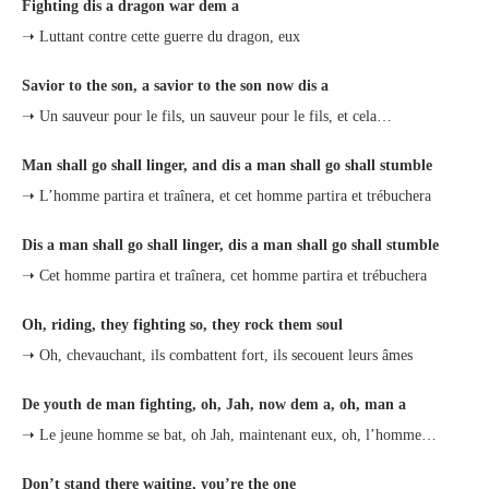
Fighting dis a dragon war dem a
➝ Luttant contre cette guerre du dragon, eux
Savior to the son, a savior to the son now dis a
➝ Un sauveur pour le fils, un sauveur pour le fils, et cela…
Man shall go shall linger, and dis a man shall go shall stumble
➝ L’homme partira et traînera, et cet homme partira et trébuchera
Dis a man shall go shall linger, dis a man shall go shall stumble
➝ Cet homme partira et traînera, cet homme partira et trébuchera
Oh, riding, they fighting so, they rock them soul
➝ Oh, chevauchant, ils combattent fort, ils secouent leurs âmes
De youth de man fighting, oh, Jah, now dem a, oh, man a
➝ Le jeune homme se bat, oh Jah, maintenant eux, oh, l’homme…
Don’t stand there waiting, you’re the one