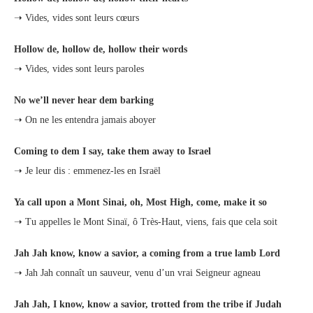
➝ Vides, vides sont leurs cœurs
Hollow de, hollow de, hollow their words
➝ Vides, vides sont leurs paroles
No we’ll never hear dem barking
➝ On ne les entendra jamais aboyer
Coming to dem I say, take them away to Israel
➝ Je leur dis : emmenez-les en Israël
Ya call upon a Mont Sinai, oh, Most High, come, make it so
➝ Tu appelles le Mont Sinaï, ô Très-Haut, viens, fais que cela soit
Jah Jah know, know a savior, a coming from a true lamb Lord
➝ Jah Jah connaît un sauveur, venu d’un vrai Seigneur agneau
Jah Jah, I know, know a savior, trotted from the tribe if Judah