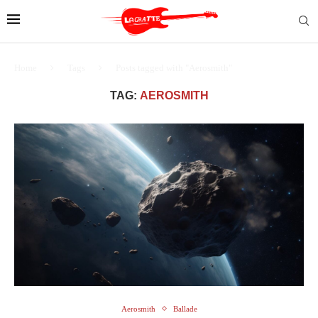
Home
Tags
Posts tagged with "Aerosmith"
TAG:
AEROSMITH
Aerosmith
Ballade