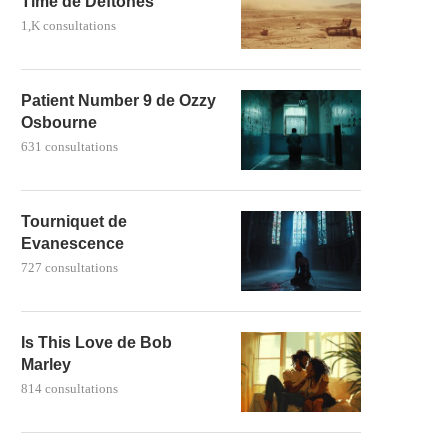
Time de Deftones
1,K consultations
Patient Number 9 de Ozzy
Osbourne
631 consultations
Tourniquet de
Evanescence
727 consultations
Is This Love de Bob
Marley
814 consultations