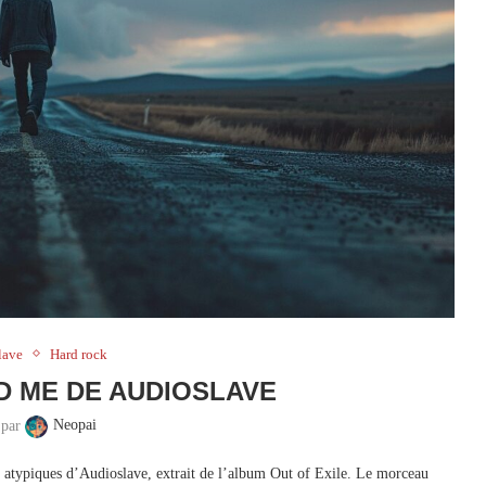
lave
Hard rock
D ME DE AUDIOSLAVE
 par
Neopai
s atypiques d’Audioslave, extrait de l’album Out of Exile. Le morceau