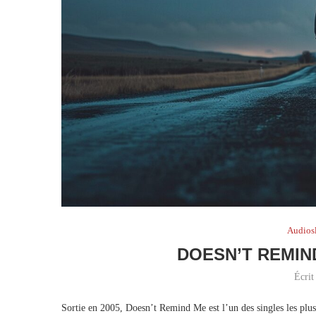
Audios
DOESN’T REMIN
Écrit
Sortie en 2005, Doesn’t Remind Me est l’un des singles les plu