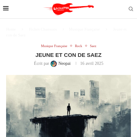
Home
Fiches Chansons
Musique Française
Jeune et
con de Saez
Musique Française
Rock
Saez
JEUNE ET CON DE SAEZ
Écrit par
Neopai
16 avril 2025