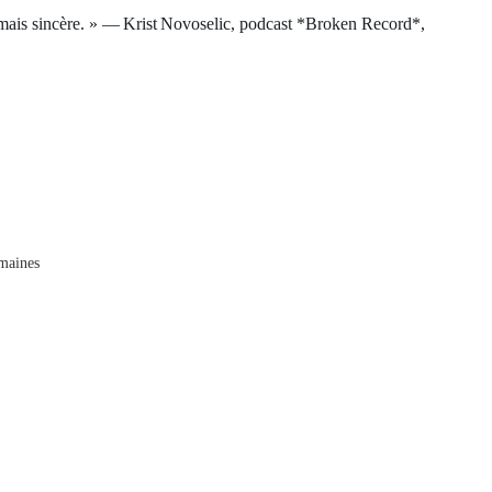
ru mais sincère. » — Krist Novoselic, podcast *Broken Record*,
emaines