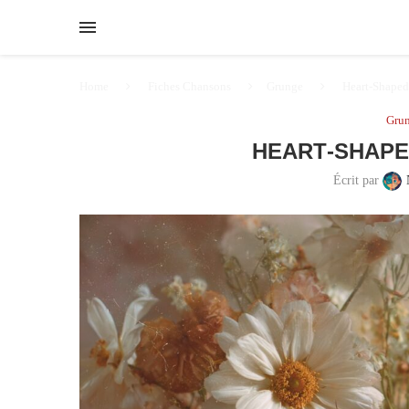
Home
Fiches Chansons
Grunge
Heart‑Shaped
Gru
HEART‑SHAPE
Écrit par