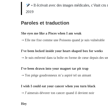
« Il écrivait avec des images médicales, c’était c
2019
Paroles et traduction
She eyes me like a Pisces when I am weak
➝ Elle me fixe comme une Poissons quand je suis vulnérable
I’ve been locked inside your heart‑shaped box for weeks
➝ Je suis enfermé dans ta boîte en forme de cœur depuis des s
I’ve been drawn into your magnet tar pit trap
➝ Ton piège goudronneux m’a aspiré tel un aimant
I wish I could eat your cancer when you turn black
➝ J’aimerais dévorer ton cancer quand il devient noir
Hey