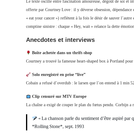
Le texte oscille entre fascination amoureuse, dégoût de soi et i
offerte par Courtney Love : il y déverse obsession, dépendance 
« eat your cancer ») reflètent à la fois le désir de sauver l’aut
comptine sinistre : chaque « Hey, wait » relance la dette émotion
Anecdotes et interviews
Boîte achetée dans un thrift‑shop
Courtney a trouvé la fameuse heart‑shaped box à Portland pour 99
Solo enregistré en prise “live”
Cobain a refusé d’overdub : le larsen que l’on entend à 1 min
Clip censuré sur MTV Europe
La chaîne a exigé de couper le plan du fœtus pendu. Corbijn a r
« La chanson parle du sentiment d’être aspiré par 
*Rolling Stone*, sept. 1993