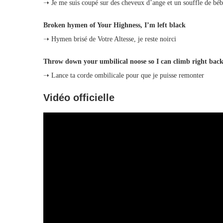
➝ Je me suis coupé sur des cheveux d’ange et un souffle de bé
Broken hymen of Your Highness, I’m left black
➝ Hymen brisé de Votre Altesse, je reste noirci
Throw down your umbilical noose so I can climb right bac
➝ Lance ta corde ombilicale pour que je puisse remonter
Vidéo officielle