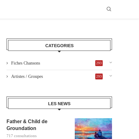
CATEGORIES
Fiches Chansons
293
Artistes / Groupes
293
LES NEWS
Father & Child de
Groundation
717 consultations