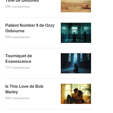
Time de Deftones
990 consultations
Patient Number 9 de Ozzy
Osbourne
626 consultations
Tourniquet de
Evanescence
725 consultations
Is This Love de Bob
Marley
808 consultations