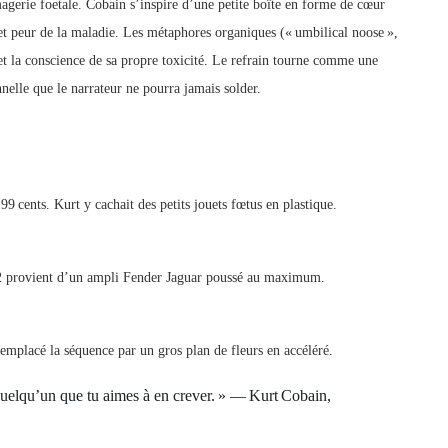
magerie foetale. Cobain s’inspire d’une petite boîte en forme de cœur
et peur de la maladie. Les métaphores organiques (« umbilical noose »,
re et la conscience de sa propre toxicité. Le refrain tourne comme une
nelle que le narrateur ne pourra jamais solder.
 cents. Kurt y cachait des petits jouets fœtus en plastique.
 52 provient d’un ampli Fender Jaguar poussé au maximum.
emplacé la séquence par un gros plan de fleurs en accéléré.
quelqu’un que tu aimes à en crever. » — Kurt Cobain,