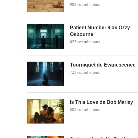
983 consultations
Patient Number 9 de Ozzy
Osbourne
625 consultations
Tourniquet de Evanescence
721 consultations
Is This Love de Bob Marley
802 consultations