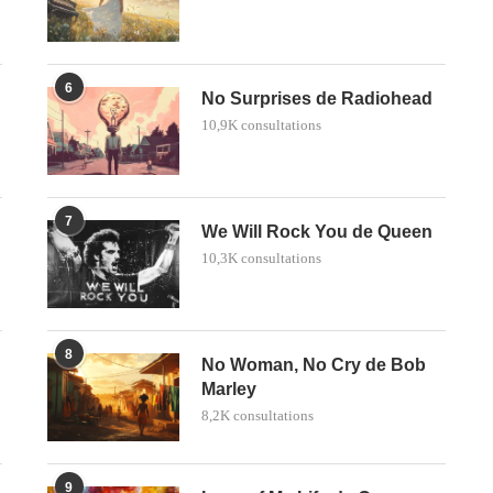
6
No Surprises de Radiohead
10,9K consultations
7
We Will Rock You de Queen
10,3K consultations
8
No Woman, No Cry de Bob
Marley
8,2K consultations
9