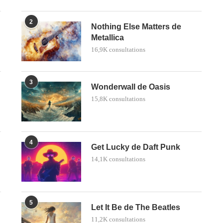
2
Nothing Else Matters de
Metallica
16,9K consultations
3
Wonderwall de Oasis
15,8K consultations
4
Get Lucky de Daft Punk
14,1K consultations
5
Let It Be de The Beatles
11,2K consultations