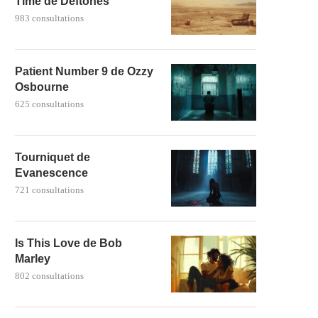
Time de Deftones
983 consultations
Patient Number 9 de Ozzy
Osbourne
625 consultations
Tourniquet de
Evanescence
721 consultations
Is This Love de Bob
Marley
802 consultations