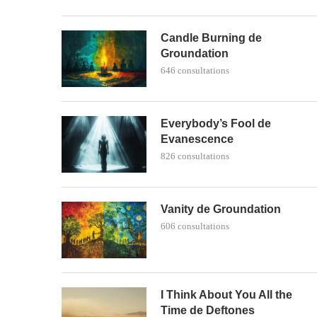
Candle Burning de
Groundation
646 consultations
Everybody’s Fool de
Evanescence
826 consultations
Vanity de Groundation
606 consultations
I Think About You All the
Time de Deftones