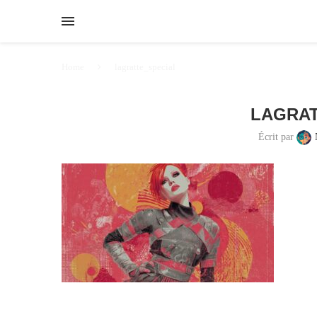
Home
lagratte_special
LAGRAT
Écrit par