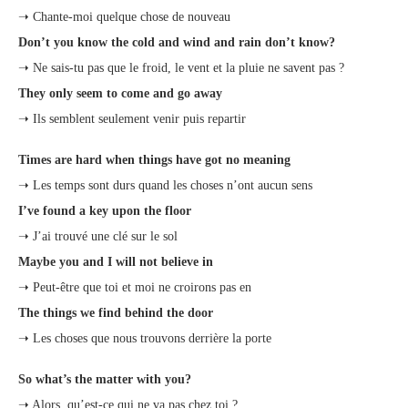
➝ Chante-moi quelque chose de nouveau
Don’t you know the cold and wind and rain don’t know?
➝ Ne sais-tu pas que le froid, le vent et la pluie ne savent pas ?
They only seem to come and go away
➝ Ils semblent seulement venir puis repartir
Times are hard when things have got no meaning
➝ Les temps sont durs quand les choses n’ont aucun sens
I’ve found a key upon the floor
➝ J’ai trouvé une clé sur le sol
Maybe you and I will not believe in
➝ Peut-être que toi et moi ne croirons pas en
The things we find behind the door
➝ Les choses que nous trouvons derrière la porte
So what’s the matter with you?
➝ Alors, qu’est-ce qui ne va pas chez toi ?