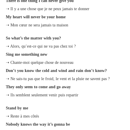
There is one thing I can never give you
➝ Il y a une chose que je ne peux jamais te donner
My heart will never be your home
➝ Mon cœur ne sera jamais ta maison
So what’s the matter with you?
➝ Alors, qu’est-ce qui ne va pas chez toi ?
Sing me something new
➝ Chante-moi quelque chose de nouveau
Don’t you know the cold and wind and rain don’t know?
➝ Ne sais-tu pas que le froid, le vent et la pluie ne savent pas ?
They only seem to come and go away
➝ Ils semblent seulement venir puis repartir
Stand by me
➝ Reste à mes côtés
Nobody knows the way it’s gonna be