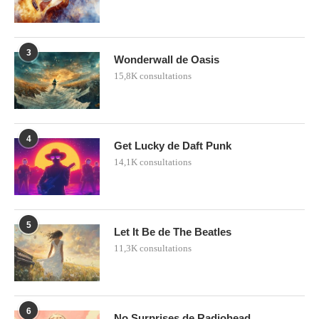
3
Wonderwall de Oasis
15,8K consultations
4
Get Lucky de Daft Punk
14,1K consultations
5
Let It Be de The Beatles
11,3K consultations
6
No Surprises de Radiohead