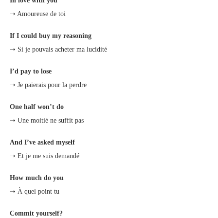
In love with you
➝ Amoureuse de toi
If I could buy my reasoning
➝ Si je pouvais acheter ma lucidité
I’d pay to lose
➝ Je paierais pour la perdre
One half won’t do
➝ Une moitié ne suffit pas
And I’ve asked myself
➝ Et je me suis demandé
How much do you
➝ À quel point tu
Commit yourself?