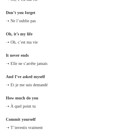
Don’t you forget
➝ Ne l’oublie pas
Oh, it’s my life
➝ Oh, c’est ma vie
It never ends
➝ Elle ne s’arrête jamais
And I’ve asked myself
➝ Et je me suis demandé
How much do you
➝ À quel point tu
Commit yourself
➝ T’investis vraiment