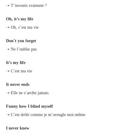
➝ T’investis vraiment ?
Oh, it’s my life
➝ Oh, c’est ma vie
Don’t you forget
➝ Ne l’oublie pas
It’s my life
➝ C’est ma vie
It never ends
➝ Elle ne s’arrête jamais
Funny how I blind myself
➝ C’est drôle comme je m’aveugle moi-même
I never knew