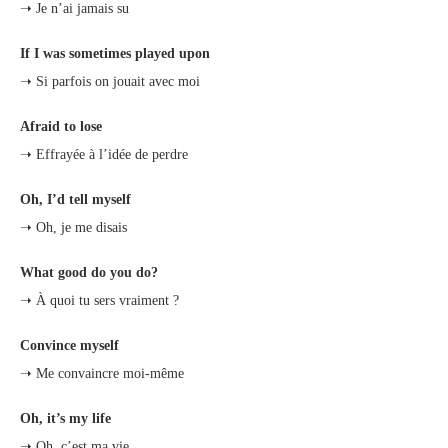
➝ Je n’ai jamais su
If I was sometimes played upon
➝ Si parfois on jouait avec moi
Afraid to lose
➝ Effrayée à l’idée de perdre
Oh, I’d tell myself
➝ Oh, je me disais
What good do you do?
➝ À quoi tu sers vraiment ?
Convince myself
➝ Me convaincre moi-même
Oh, it’s my life
➝ Oh, c’est ma vie