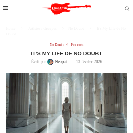
Home
Artistes / Groupes
No Doubt
It’s My Life de No
Doubt
No Doubt
Pop rock
IT’S MY LIFE DE NO DOUBT
Écrit par
Neopai
13 février 2026