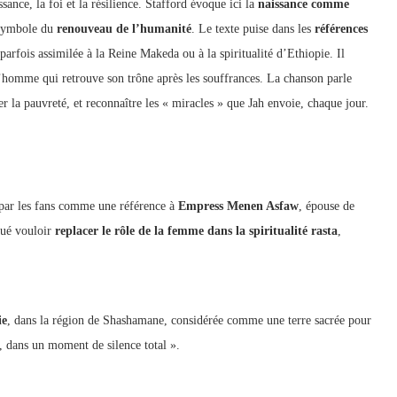
sance, la foi et la résilience. Stafford évoque ici la
naissance comme
 symbole du
renouveau de l’humanité
. Le texte puise dans les
références
arfois assimilée à la Reine Makeda ou à la spiritualité d’Ethiopie. Il
de l’homme qui retrouve son trône après les souffrances. La chanson parle
r la pauvreté, et reconnaître les « miracles » que Jah envoie, chaque jour.
 par les fans comme une référence à
Empress Menen Asfaw
, épouse de
qué vouloir
replacer le rôle de la femme dans la spiritualité rasta
,
ie
, dans la région de Shashamane, considérée comme une terre sacrée pour
l, dans un moment de silence total ».