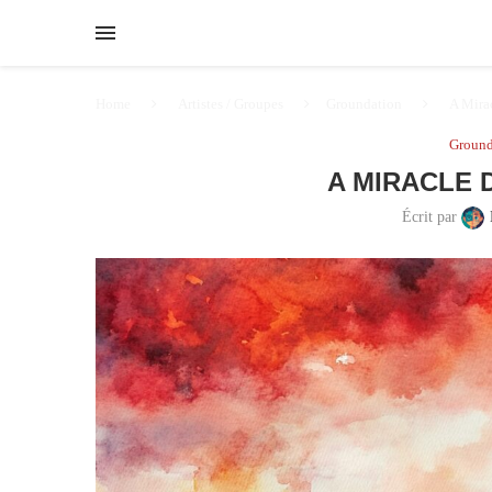
Home
Artistes / Groupes
Groundation
A Mira
Ground
A MIRACLE 
Écrit par