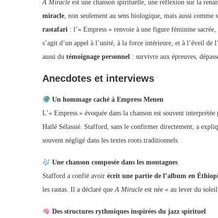
A Miracle
est une chanson spirituelle, une réflexion sur la renais
miracle
, non seulement au sens biologique, mais aussi comme
rastafari
: l’« Empress » renvoie à une figure féminine sacrée, p
s’agit d’un appel à l’unité, à la force intérieure, et à l’éveil 
aussi du
témoignage personnel
: survivre aux épreuves, dépasse
Anecdotes et interviews
Un hommage caché à Empress Menen
L’« Empress » évoquée dans la chanson est souvent interprétée
Haïlé Sélassié. Stafford, sans le confirmer directement, a expli
souvent négligé dans les textes roots traditionnels.
Une chanson composée dans les montagnes
Stafford a confié avoir
écrit une partie de l’album en Éthiop
les rastas. Il a déclaré que
A Miracle
est née « au lever du solei
Des structures rythmiques inspirées du jazz spirituel