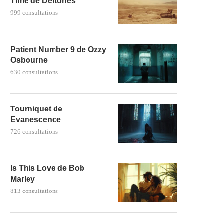
Time de Deftones
999 consultations
Patient Number 9 de Ozzy
Osbourne
630 consultations
Tourniquet de
Evanescence
726 consultations
Is This Love de Bob
Marley
813 consultations