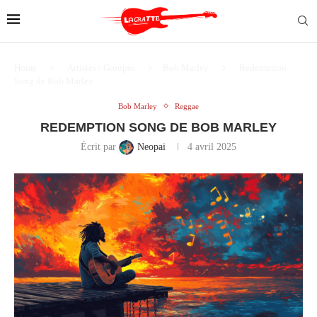
Home
Artistes / Groupes
Bob Marley
Redemption
Song de Bob Marley
Bob Marley
Reggae
REDEMPTION SONG DE BOB MARLEY
Écrit par
Neopai
4 avril 2025