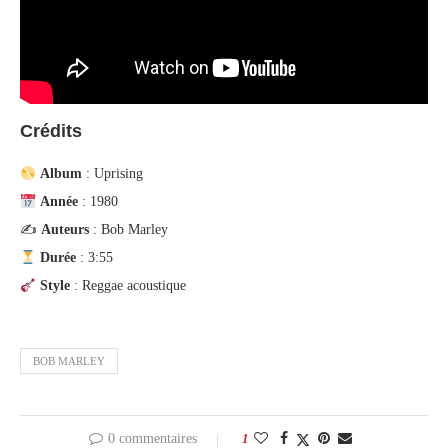
Crédits
Album
: Uprising
Année
: 1980
✍️
Auteurs
: Bob Marley
Durée
: 3:55
Style
: Reggae acoustique
BOB MARLEY
0 commentaires
1