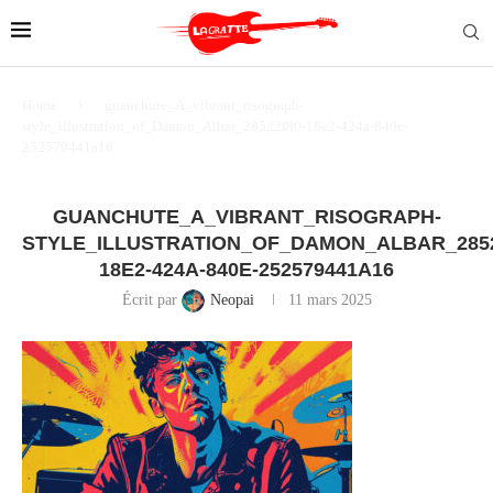
Home
guanchute_A_vibrant_risograph-
style_illustration_of_Damon_Albar_28522f80-18e2-424a-840e-
252579441a16
GUANCHUTE_A_VIBRANT_RISOGRAPH-
STYLE_ILLUSTRATION_OF_DAMON_ALBAR_2852
18E2-424A-840E-252579441A16
Écrit par
Neopai
11 mars 2025