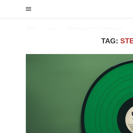
Home
Tags
Posts tagged with "Stereophonics"
TAG:
ST