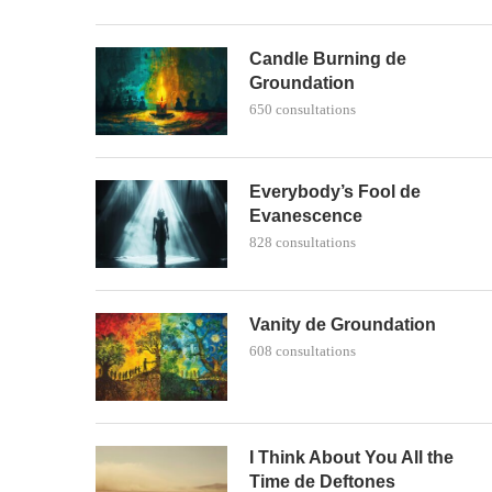
Candle Burning de
Groundation
650 consultations
Everybody’s Fool de
Evanescence
828 consultations
Vanity de Groundation
608 consultations
I Think About You All the
Time de Deftones