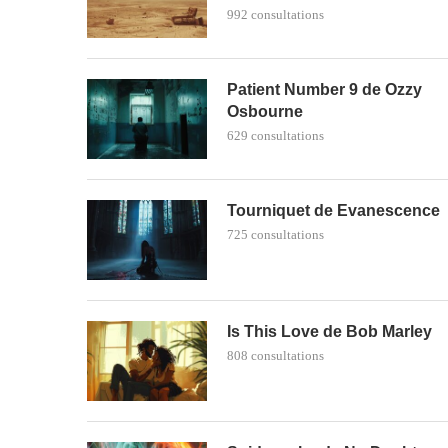
992 consultations
Patient Number 9 de Ozzy
Osbourne
629 consultations
Tourniquet de Evanescence
725 consultations
Is This Love de Bob Marley
808 consultations