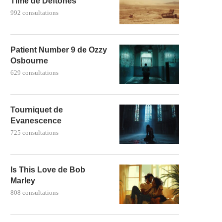
Time de Deftones
992 consultations
Patient Number 9 de Ozzy
Osbourne
629 consultations
Tourniquet de
Evanescence
725 consultations
Is This Love de Bob
Marley
808 consultations