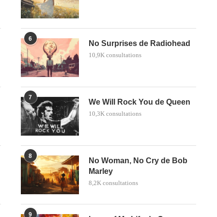
6
No Surprises de Radiohead
10,9K consultations
7
We Will Rock You de Queen
10,3K consultations
8
No Woman, No Cry de Bob
Marley
8,2K consultations
9