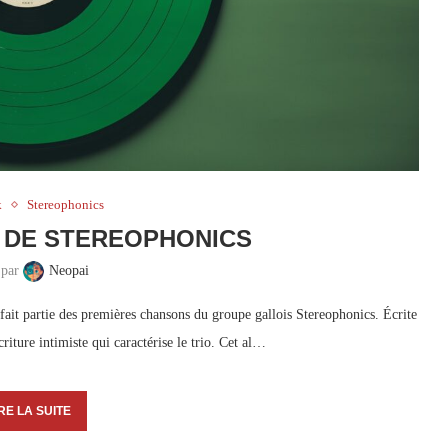
k
Stereophonics
 DE STEREOPHONICS
 par
Neopai
it partie des premières chansons du groupe gallois Stereophonics. Écrite
criture intimiste qui caractérise le trio. Cet al…
RE LA SUITE