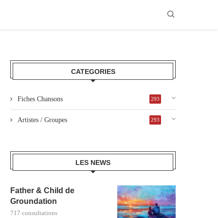
CATEGORIES
Fiches Chansons
293
Artistes / Groupes
293
LES NEWS
Father & Child de
Groundation
717 consultations