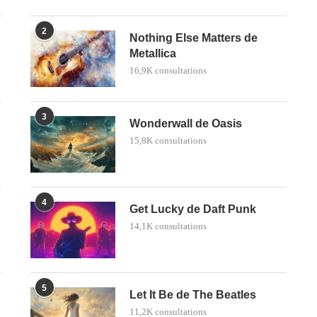
2
Nothing Else Matters de
Metallica
16,9K consultations
3
Wonderwall de Oasis
15,8K consultations
4
Get Lucky de Daft Punk
14,1K consultations
5
Let It Be de The Beatles
11,2K consultations