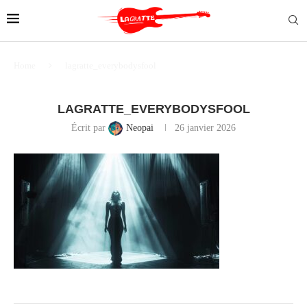
Home
lagratte_everybodysfool
LAGRATTE_EVERYBODYSFOOL
Écrit par
Neopai
26 janvier 2026