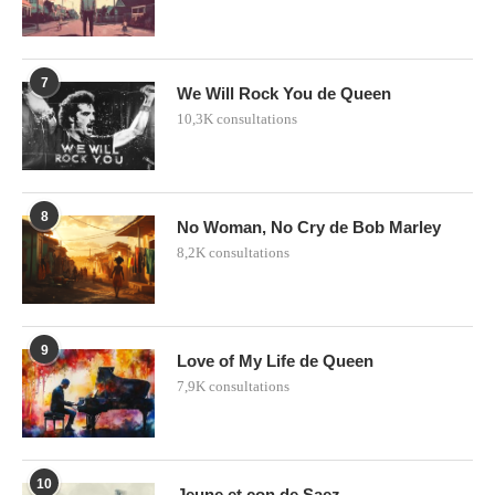
7
We Will Rock You de Queen
10,3K consultations
8
No Woman, No Cry de Bob Marley
8,2K consultations
9
Love of My Life de Queen
7,9K consultations
10
Jeune et con de Saez