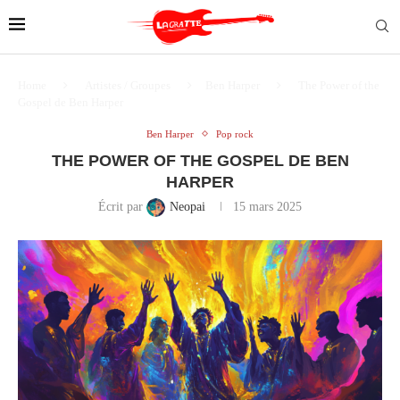
Home
Artistes / Groupes
Ben Harper
The Power of the
Gospel de Ben Harper
Ben Harper
Pop rock
THE POWER OF THE GOSPEL DE BEN
HARPER
Écrit par
Neopai
15 mars 2025